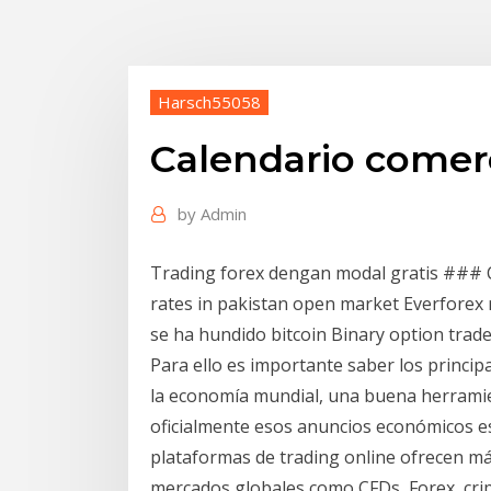
Harsch55058
Calendario comerc
by
Admin
Trading forex dengan modal gratis ### 
rates in pakistan open market Everforex 
se ha hundido bitcoin Binary option trade
Para ello es importante saber los princi
la economía mundial, una buena herramie
oficialmente esos anuncios económicos es
plataformas de trading online ofrecen m
mercados globales como CFDs, Forex, crip