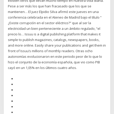
existen otros que llevan mucho tiempo en nuestra vida diaria.
Pese a ser más los que han fracasado que los que se
mantienen… El juez Elpidio Silva afirmó este jueves en una
conferencia celebrada en el Ateneo de Madrid bajo el título “
¿Existe corrupción en el sector eléctrico?” que al ser la
electricidad un bien perteneciente a un ámbito regulado, “el
precio lo… Issuu is a digital publishing platform that makes it
simple to publish magazines, catalogs, newspapers, books,
and more online. Easily share your publications and get them in
front of Issuu’s millions of monthly readers. Otras ocho
autonomías evolucionaron en este periodo peor de lo que lo
hizo el conjunto de la economía española, que vio como PIB
cayó en un 1,05% en los últimos cuatro años.