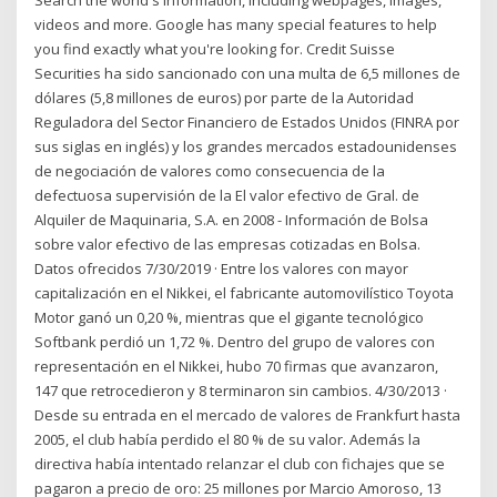
Search the world's information, including webpages, images,
videos and more. Google has many special features to help
you find exactly what you're looking for. Credit Suisse
Securities ha sido sancionado con una multa de 6,5 millones de
dólares (5,8 millones de euros) por parte de la Autoridad
Reguladora del Sector Financiero de Estados Unidos (FINRA por
sus siglas en inglés) y los grandes mercados estadounidenses
de negociación de valores como consecuencia de la
defectuosa supervisión de la El valor efectivo de Gral. de
Alquiler de Maquinaria, S.A. en 2008 - Información de Bolsa
sobre valor efectivo de las empresas cotizadas en Bolsa.
Datos ofrecidos 7/30/2019 · Entre los valores con mayor
capitalización en el Nikkei, el fabricante automovilístico Toyota
Motor ganó un 0,20 %, mientras que el gigante tecnológico
Softbank perdió un 1,72 %. Dentro del grupo de valores con
representación en el Nikkei, hubo 70 firmas que avanzaron,
147 que retrocedieron y 8 terminaron sin cambios. 4/30/2013 ·
Desde su entrada en el mercado de valores de Frankfurt hasta
2005, el club había perdido el 80 % de su valor. Además la
directiva había intentado relanzar el club con fichajes que se
pagaron a precio de oro: 25 millones por Marcio Amoroso, 13