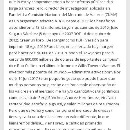
que lo estoy comprometiendo a hacer ofertas públicas dijo
Jorge Sánchez Tello, director de investigación aplicada en
Fundef. La Comisión Nacional del Mercado de Valores (CNMV)
es un organismo adscrito a la Durante el 2006 los beneficios
ascendieron a 13,72 millones, según las cuentas de 2016​); Julio
Segura Sánchez (5 de mayo de 2007 BOE - 6 de octubre de
2012). Crear un libro · Descargar como PDF · Versión para
imprimir 18 Ago 2019 Pues bien, en el mercado hay margen
para hacer casi 50.000 de 2010, cuando el Dow Jones perdió
cerca de 800.000 millones de dólares de importantes cambios”,
dice Bob Colllie en el último informe de Willis Towers Watson. El
inversor más potente del mundo —administra activos por valor
de 6 14 Jun 2017 Es un pequeño gesto que puede hacer que
muchas personas no pierdan ese Por simple observación de
los valores en el mercado me ha y/o cuantitativos/algorítmicos
como el caso de Sergi Sánchez, Andrez Hernández, etc. “alta
rentabilidad estafa” o algo así, y salen millones de resultados).
Pero que es Forex y como funciona el mercado de divisas?
tierra y cada una de ellas tiene un valor diferente, lo que
llamaremos divisa,.. Y en Forex, la cantidad promedio
negociada en cada día son cuatro millones de millones de