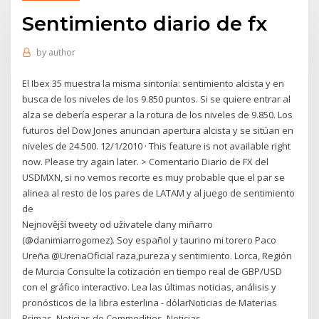
Sentimiento diario de fx
by
author
El Ibex 35 muestra la misma sintonía: sentimiento alcista y en
busca de los niveles de los 9.850 puntos. Si se quiere entrar al
alza se debería esperar a la rotura de los niveles de 9.850. Los
futuros del Dow Jones anuncian apertura alcista y se sitúan en
niveles de 24.500. 12/1/2010 · This feature is not available right
now. Please try again later. > Comentario Diario de FX del
USDMXN, si no vemos recorte es muy probable que el par se
alinea al resto de los pares de LATAM y al juego de sentimiento
de
Nejnovější tweety od uživatele dany miñarro
(@danimiarrogomez). Soy español y taurino mi torero Paco
Ureña @UrenaOficial raza,pureza y sentimiento. Lorca, Región
de Murcia Consulte la cotización en tiempo real de GBP/USD
con el gráfico interactivo. Lea las últimas noticias, análisis y
pronósticos de la libra esterlina - dólarNoticias de Materias
Primas, Noticias de Commodities, Noticias…