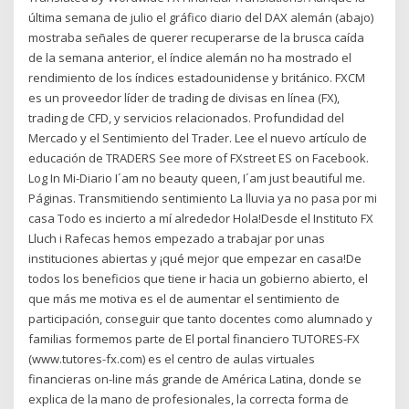
última semana de julio el gráfico diario del DAX alemán (abajo)
mostraba señales de querer recuperarse de la brusca caída
de la semana anterior, el índice alemán no ha mostrado el
rendimiento de los índices estadounidense y británico. FXCM
es un proveedor líder de trading de divisas en línea (FX),
trading de CFD, y servicios relacionados. Profundidad del
Mercado y el Sentimiento del Trader. Lee el nuevo artículo de
educación de TRADERS See more of FXstreet ES on Facebook.
Log In Mi-Diario I´am no beauty queen, I´am just beautiful me.
Páginas. Transmitiendo sentimiento La lluvia ya no pasa por mi
casa Todo es incierto a mí alrededor Hola!Desde el Instituto FX
Lluch i Rafecas hemos empezado a trabajar por unas
instituciones abiertas y ¡qué mejor que empezar en casa!De
todos los beneficios que tiene ir hacia un gobierno abierto, el
que más me motiva es el de aumentar el sentimiento de
participación, conseguir que tanto docentes como alumnado y
familias formemos parte de El portal financiero TUTORES-FX
(www.tutores-fx.com) es el centro de aulas virtuales
financieras on-line más grande de América Latina, donde se
explica de la mano de profesionales, la correcta forma de