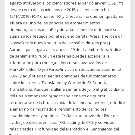
agosto atrayeron a los compradores al par dólar-yen (USDJPY)
desde cerca de los mínimos de 2015, el sentimiento ha
12/14/2019 · FOX Channel, FX y Cinecanal no querían quedarse
afuera de uno de los principales acontecimientos
cinematográficos del año y durante el mes de diciembre se
suman a los festejos por el estreno de ‘Star Wars: The Rise of
Skywalker’ la nueva película de Lucasfilm dirigida por J.J.
Abrams que llegará a los cines el 19 de diciembre. Idea Indice
de sentimiento Publi En este tema puedes acceder a la
información para conseguir los cursos avanzados de
MarketProfileLTD y/o Forex4inv con un descuento superior al
80% , y aquí puedes leer las opiniones de tus compañeros
sobre los cursos. Translated by Wordwide FX Financial
Translations. Aunque la última semana de julio el gráfico diario
del DAX alemán (abajo) mostraba señales de querer
recuperarse de la brusca caída de la semana anterior, el índice
alemán no ha mostrado el rendimiento de los índices
estadounidense y británico. FXCM es un proveedor líder de
trading de divisas en línea (FX), trading de CFD, y servicios
relacionados. Profundidad del Mercado y el Sentimiento del