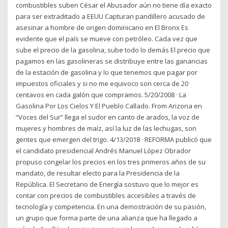
combustibles suben César el Abusador aún no tiene día exacto
para ser extraditado a EEUU Capturan pandillero acusado de
asesinar a hombre de origen dominicano en El Bronx Es
evidente que el país se mueve con petróleo. Cada vez que
sube el precio de la gasolina, sube todo lo demás El precio que
pagamos en las gasolineras se distribuye entre las ganancias
de la estación de gasolina y lo que tenemos que pagar por
impuestos oficiales y si no me equivoco son cerca de 20
centavos en cada galón que compramos. 5/20/2008 · La
Gasolina Por Los Cielos Y El Pueblo Callado. From Arizona en
“Voces del Sur” llega el sudor en canto de arados, la voz de
mujeres y hombres de maíz, así la luz de las lechugas, son
gentes que emergen del trigo. 4/13/2018 · REFORMA publicó que
el candidato presidencial Andrés Manuel López Obrador
propuso congelar los precios en los tres primeros años de su
mandato, de resultar electo para la Presidencia de la
República. El Secretario de Energía sostuvo que lo mejor es
contar con precios de combustibles accesibles a través de
tecnología y competencia. En una demostración de su pasión,
un grupo que forma parte de una alianza que ha llegado a