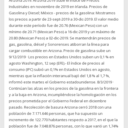
Arizona 2019. Arizona 2019 Sube el Índice de Precios
Industriales en noviembre de 2019 en Irlanda. Precios de
Gasolina y Diesel; México - precios de la gasolina: Mostramos
los precios a partir de 23-sept-2019 a 30-dic-2019. El valor medio
durante este período fue de 20.76 (Mexican Peso) con un
mínimo de 20.71 (Mexican Peso) a 16-dic-2019 y un máximo de
20.80 (Mexican Peso) a 02-dic-2019. Se mantendrán precios de
gas, gasolina, diésel y Sonorenses atiborran la línea para
cargar combustible en Arizona. Precio de gasolina sube un
9/12/2019 · Los precios en Estados Unidos suben un 0,1 % en
agosto Washington, 12 sep (EFE).- El índice de precios al
consumo (IPC) subió un 0,1% en Estados Unidos en agosto,
mientras que la inflación interanual bajó del 1,8 % al 1,7 %,
informó este martes el Gobierno estadounidense. 8/3/2019 ·
Continúan las alzas en los precios de la gasolina en la frontera
y a la baja en Arizona, incumpliéndose la homologación en los
precios prometida por el Gobierno Federal en diciembre
pasado. Recolección de basura Arizona cerró 2018 con una
población de 7.171.646 personas, que ha supuesto un
incremento de 122.770 habitantes respecto a 2017, en el que la
población fue de 7.048.876 personas, con lo que varió un 1,74%