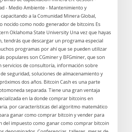
dad - Medio Ambiente - Mantenimiento y
 capacitando a la Comunidad Minera Global,
o nocido como nodo generador de bitcoins Es
tern Oklahoma State University Una vez que hayas
in, tendrás que descargar un programa especial
 muchos programas por ahí que se pueden utilizar
 más populares son CGminer y BFGminer, que son
servicios de consultoría, información sobre
 de seguridad, soluciones de almacenamiento y
 próximos dos años. Bitcoin Cash es una parte
riptomoneda separada. Tiene una gran ventaja
cializada en la donde comprar bitcoins en
ria. por características del algoritmo matemático
 para ganar como comprar bitcoin y vender para
s en del impuesto como ganar como comprar bitcoin
nos denominados. Conferencias, talleres, mesas de